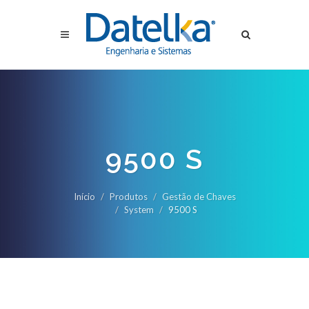
9500 S
Início
Produtos
Gestão de Chaves
System
9500 S