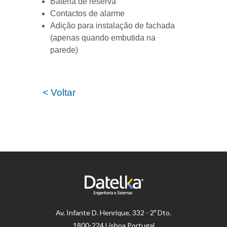
Bateria de reserva
Contactos de alarme
Adição para instalação de fachada
(apenas quando embutida na
parede)
< Voltar
Av.
Infante D. Henrique, 332 - 2º Dto.
1800-224 Lisboa Portugal