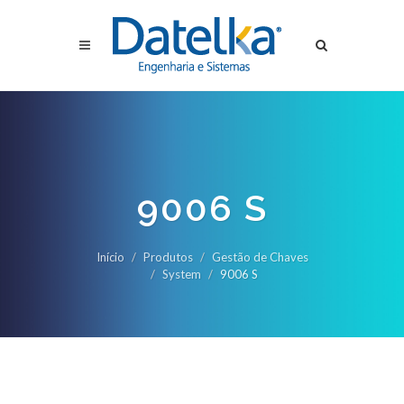
9006 S
Início
Produtos
Gestão de Chaves
System
9006 S