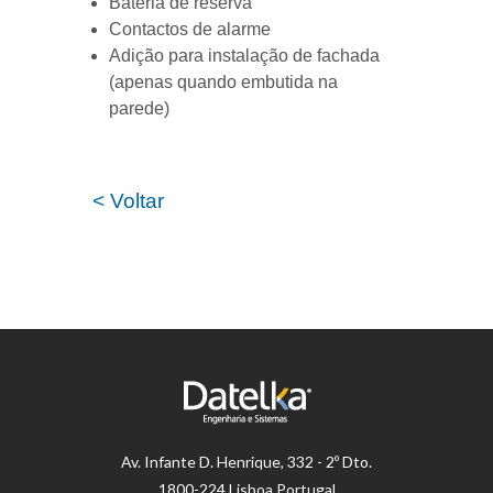
Bateria de reserva
Contactos de alarme
Adição para instalação de fachada
(apenas quando embutida na
parede)
< Voltar
Av.
Infante D. Henrique, 332 - 2º Dto.
1800-224 Lisboa Portugal