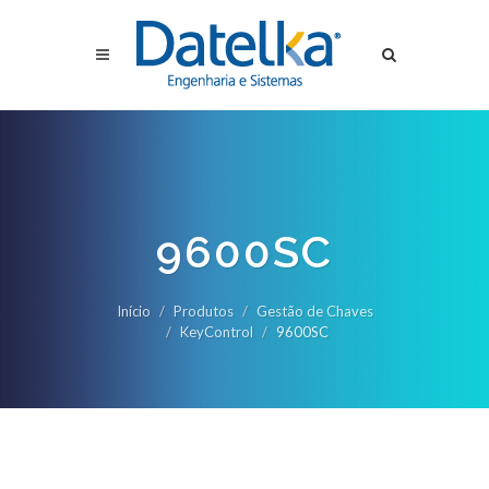
9600SC
Início
Produtos
Gestão de Chaves
KeyControl
9600SC