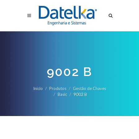
9002 B
Início
Produtos
Gestão de Chaves
Basic
9002 B