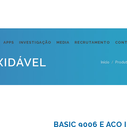
APPS
INVESTIGAÇÃO
MEDIA
RECRUTAMENTO
CON
XIDÁVEL
Início
Produ
BASIC 9006 E AÇO