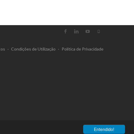
tos
·
Condições de Utilização
·
Política de Privacidade
Entendido!