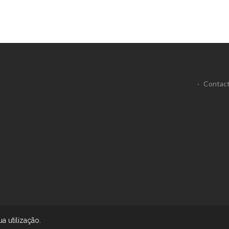
·
Contac
ua utilização.