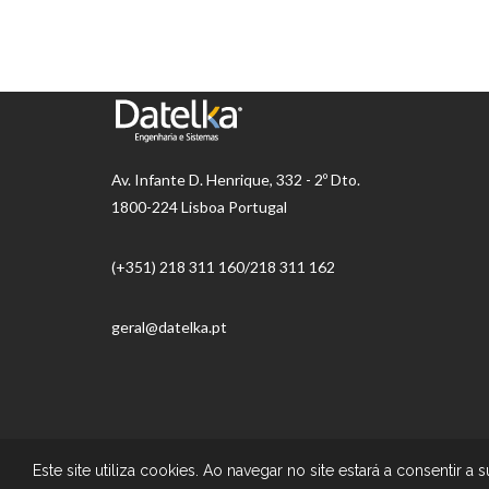
Av.
Infante D. Henrique, 332 - 2º Dto.
1800-224 Lisboa Portugal
(+351) 218 ​​311 160/218 311 162
geral@datelka.pt
© Datelka |
Todos os direitos reservados
Este site utiliza cookies. Ao navegar no site estará a consentir a s