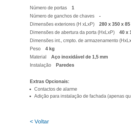
Número de portas
1
Número de ganchos de chaves
-
Dimensões exteriores (H xLxP)
280
x 350 x 8
Dimensões de abertura da porta (HxLxP)
40 x 
Dimensões int., cmpto. de armazenamento (Hx
Peso
4
kg
Material
Aço inoxidável de 1,5 mm
Instalação
Paredes
Extras Opcionais:
Contactos de alarme
Adição para instalação de fachada (apenas q
< Voltar