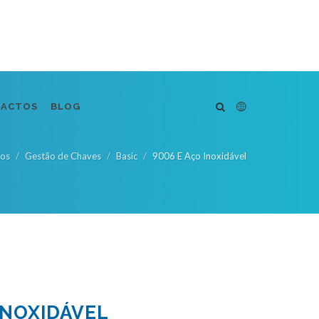
TACTOS
BLOG
tos
Gestão de Chaves
Basic
9006 E Aço Inoxidável
 INOXIDÁVEL