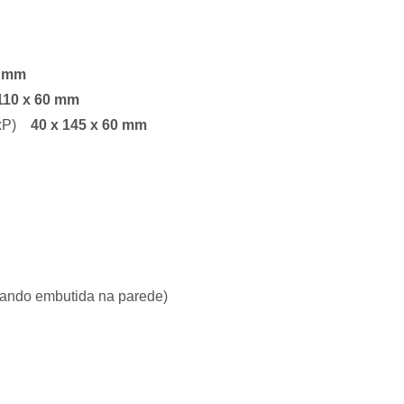
5 mm
110 x 60 mm
LxP)
40 x 145 x 60 mm
uando embutida na parede)