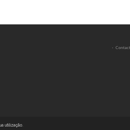
·
Contac
ua utilização.