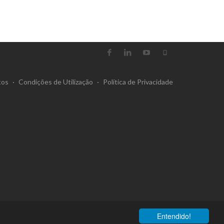
tos
·
Condições de Utilização
·
Política de Privacidade
Entendido!