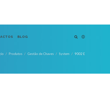
TACTOS
BLOG
cio
Produtos
Gestão de Chaves
System
9002 E