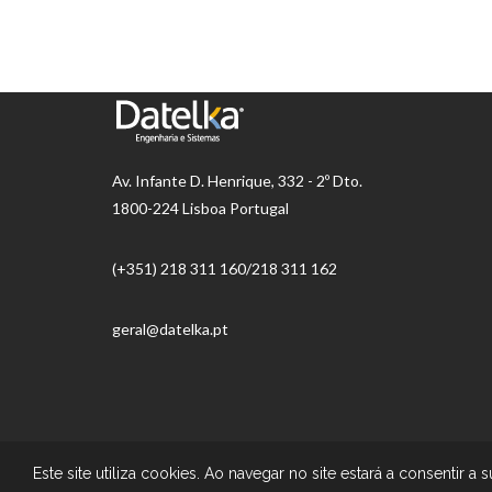
Av.
Infante D. Henrique, 332 - 2º Dto.
1800-224 Lisboa Portugal
(+351) 218 ​​311 160/218 311 162
geral@datelka.pt
© Datelka |
Todos os direitos reservados
Este site utiliza cookies. Ao navegar no site estará a consentir a s