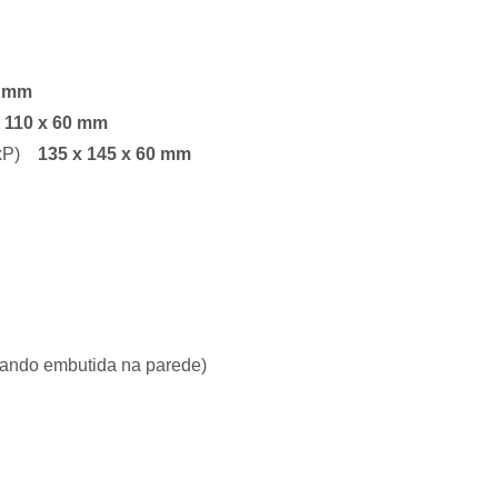
5 mm
x 110 x 60 mm
LxP)
135 x 145 x 60 mm
uando embutida na parede)