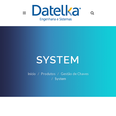
SYSTEM
Início
Produtos
Gestão de Chaves
System