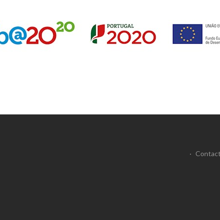
·
Contac