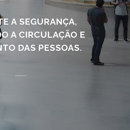
E A SEGURANÇA,
O A CIRCULAÇÃO E
TO DAS PESSOAS.